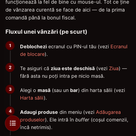
funcționează la fel de bine cu mouse-ul. Tot ce ține
de vânzarea curentă se face de aici — de la prima
comandă până la bonul fiscal.
Fluxul unei vânzări (pe scurt)
Deblochezi
ecranul cu PIN-ul tău (vezi
Ecranul
de blocare
).
Te asiguri că
ziua este deschisă
(vezi
Ziua
) —
fără asta nu poți intra pe nicio masă.
Alegi o
masă
(sau un
bar
) din harta sălii (vezi
Harta sălii
).
Adaugi produse
din meniu (vezi
Adăugarea
produselor
). Ele intră în
buffer
(coșul comenzii,
încă netrimis).