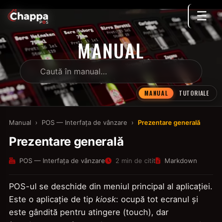
☰
MANUAL
MANUAL
TUTORIALE
Manual
›
POS — Interfața de vânzare
›
Prezentare generală
Prezentare generală
POS — Interfața de vânzare
2 min de citit
Markdown
POS-ul se deschide din meniul principal al aplicației.
Este o aplicație de tip
kiosk
: ocupă tot ecranul și
este gândită pentru atingere (touch), dar