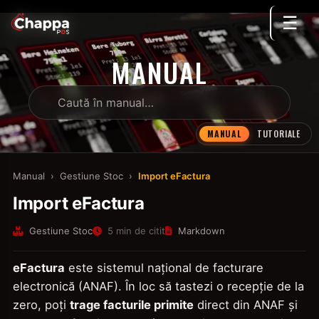
☰
MANUAL
MANUAL
TUTORIALE
Manual
›
Gestiune Stoc
›
Import eFactura
Import eFactura
Gestiune Stoc
5 min de citit
Markdown
eFactura
este sistemul național de facturare
electronică (ANAF). În loc să tastezi o recepție de la
zero, poți
trage facturile primite
direct din ANAF și