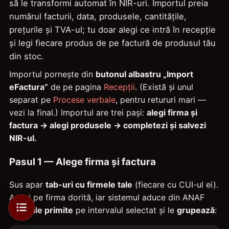
să le transformi automat în NIR-uri. Importul preia
numărul facturii, data, produsele, cantitățile,
prețurile și TVA-ul; tu doar alegi ce intră în recepție
și legi fiecare produs de pe factură de produsul tău
din stoc.
Importul pornește din
butonul albastru „Import
eFactura”
de pe pagina
Recepții
. (Există și unul
separat pe
Procese verbale
, pentru retururi mari —
vezi la final.) Importul are trei pași:
alegi firma și
factura → alegi produsele → completezi și salvezi
NIR-ul.
Pasul 1 — Alege firma și factura
Sus apar
tab-uri cu firmele tale
(fiecare cu CUI-ul ei).
Apeși pe firma dorită, iar sistemul aduce din ANAF
facturile primite
pe intervalul selectat și le
grupează
: