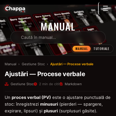
☰
MANUAL
MANUAL
TUTORIALE
Manual
›
Gestiune Stoc
›
Ajustări — Procese verbale
Ajustări — Procese verbale
Gestiune Stoc
2 min de citit
Markdown
Un
proces verbal (PV)
este o ajustare punctuală de
stoc: înregistrezi
minusuri
(pierderi — spargere,
expirare, lipsuri) și
plusuri
(surplusuri găsite).