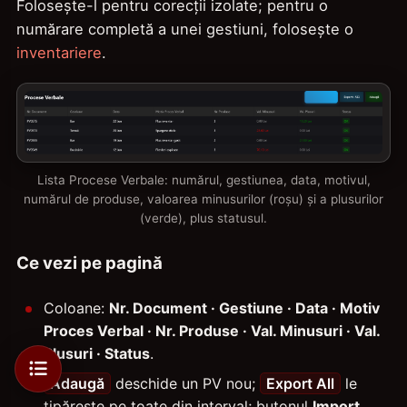
Folosește-l pentru corecții izolate; pentru o
numărare completă a unei gestiuni, folosește o
inventariere
.
Lista Procese Verbale: numărul, gestiunea, data, motivul,
numărul de produse, valoarea minusurilor (roșu) și a plusurilor
(verde), plus statusul.
Ce vezi pe pagină
Coloane:
Nr. Document · Gestiune · Data · Motiv
Proces Verbal · Nr. Produse · Val. Minusuri · Val.
Plusuri · Status
.
Adaugă
deschide un PV nou;
Export All
le
tipărește pe toate din interval; butonul
Import