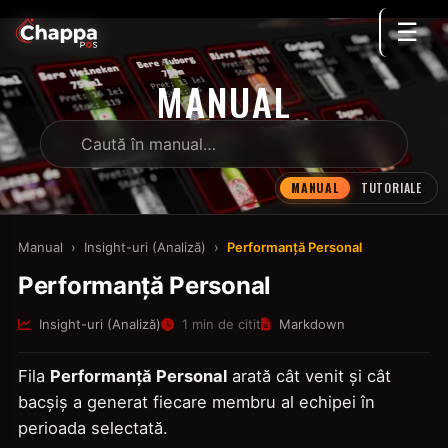
☰
MANUAL
MANUAL
TUTORIALE
Manual
›
Insight-uri (Analiză)
›
Performanță Personal
Performanță Personal
Insight-uri (Analiză)
1 min de citit
Markdown
Fila
Performanță Personal
arată cât venit și cât
bacșiș a generat fiecare membru al echipei în
perioada selectată.