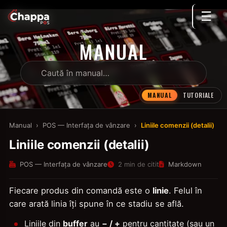
☰
MANUAL
MANUAL
TUTORIALE
Manual
›
POS — Interfața de vânzare
›
Liniile comenzii (detalii)
Liniile comenzii (detalii)
POS — Interfața de vânzare
2 min de citit
Markdown
Fiecare produs din comandă este o
linie
. Felul în
care arată linia îți spune în ce stadiu se află.
Liniile din
buffer
au
− / +
pentru cantitate (sau un