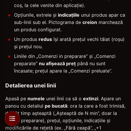
coș, la cele venite din aplicație).
Opțiunile, extrele și
indicațiile
unui produs apar ca
sub-linii sub el. Pictograma de
creion
marchează
un produs configurat.
Un produs
redus
își arată prețul vechi tăiat (roșu)
și prețul nou.
Liniile din „Comenzi in preparare” și „Comenzi
preparate”
nu afișează preț
până nu sunt
încasate; prețul apare la „Comenzi preluate”.
Detalierea unei linii
Apasă pe
numele
unei linii ca să o
extinzi
. Apare un
panou cu detaliul
pe bucată
: ora la care a fost trimisă,
de cât timp așteaptă („Așteaptă de N min”, doar la
cele în preparare), prețul, opțiunile, indicațiile și
modificările de rețetă (ex. „Fără ceapă”, „+1