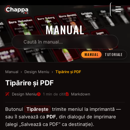
☰
MANUAL
MANUAL
TUTORIALE
Manual
›
Design Meniu
›
Tipărire și PDF
Tipărire și PDF
Design Meniu
1 min de citit
Markdown
Butonul
Tipărește
trimite meniul la imprimantă —
sau îl salvează ca
PDF
, din dialogul de imprimare
(alegi „Salvează ca PDF” ca destinație).