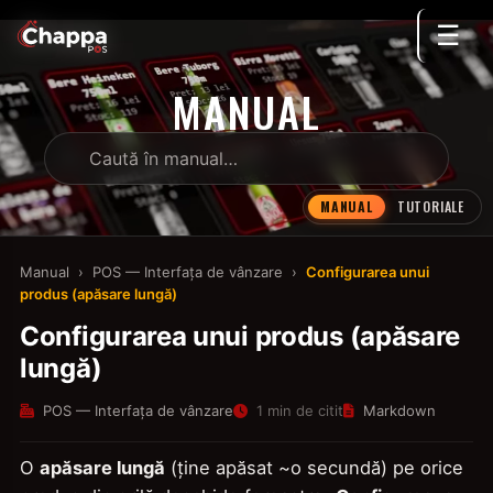
☰
MANUAL
MANUAL
TUTORIALE
Manual
›
POS — Interfața de vânzare
›
Configurarea unui
produs (apăsare lungă)
Configurarea unui produs (apăsare
lungă)
POS — Interfața de vânzare
1 min de citit
Markdown
O
apăsare lungă
(ține apăsat ~o secundă) pe orice