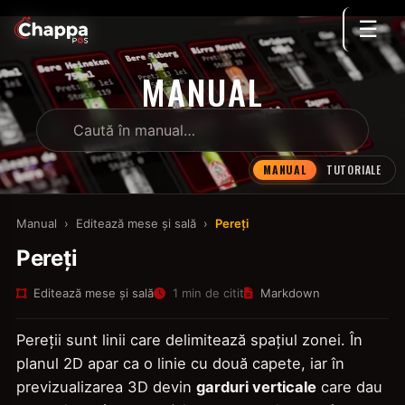
☰
MANUAL
MANUAL
TUTORIALE
Manual
›
Editează mese și sală
›
Pereți
Pereți
Editează mese și sală
1 min de citit
Markdown
Pereții sunt linii care delimitează spațiul zonei. În
planul 2D apar ca o linie cu două capete, iar în
previzualizarea 3D devin
garduri verticale
care dau