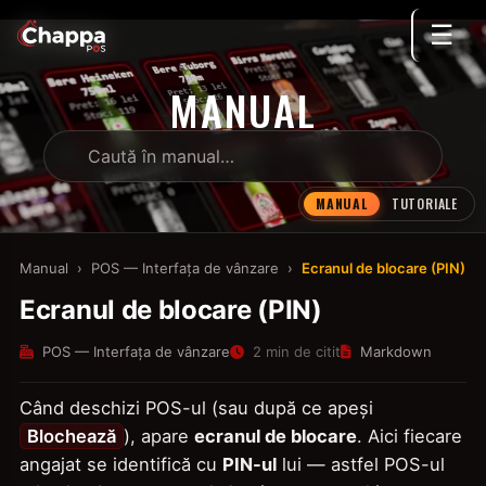
☰
MANUAL
MANUAL
TUTORIALE
Manual
›
POS — Interfața de vânzare
›
Ecranul de blocare (PIN)
Ecranul de blocare (PIN)
POS — Interfața de vânzare
2 min de citit
Markdown
Când deschizi POS-ul (sau după ce apeși
Blochează
), apare
ecranul de blocare
. Aici fiecare
angajat se identifică cu
PIN-ul
lui — astfel POS-ul