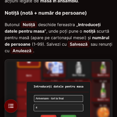
acțiuni legate de
masa în ansamblu
.
Notiță (notă + număr de persoane)
Butonul
Notiță
deschide fereastra
„Introduceți
datele pentru masa”
, unde poți pune o
notiță
scurtă
pentru masă (apare pe cartonașul mesei) și
numărul
de persoane
(1–99). Salvezi cu
Salvează
sau renunți
cu
Anulează
.