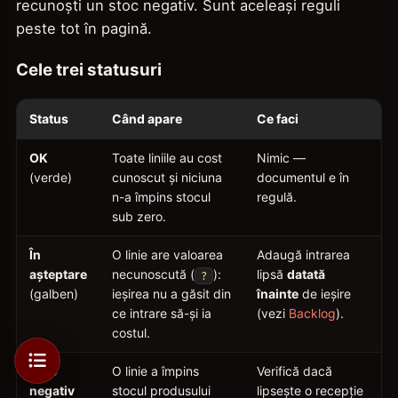
recunoști un stoc negativ. Sunt aceleași reguli
peste tot în pagină.
Cele trei statusuri
Status
Când apare
Ce faci
OK
Toate liniile au cost
Nimic —
(verde)
cunoscut și niciuna
documentul e în
n-a împins stocul
regulă.
sub zero.
În
O linie are valoarea
Adaugă intrarea
așteptare
necunoscută (
):
lipsă
datată
?
(galben)
ieșirea nu a găsit din
înainte
de ieșire
ce intrare să-și ia
(vezi
Backlog
).
costul.
Stoc
O linie a împins
Verifică dacă
negativ
stocul produsului
lipsește o recepție