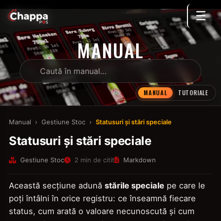
☰
MANUAL
MANUAL
TUTORIALE
Manual
›
Gestiune Stoc
›
Statusuri și stări speciale
Statusuri și stări speciale
Gestiune Stoc
2 min de citit
Markdown
Această secțiune adună
stările speciale
pe care le
poți întâlni în orice registru: ce înseamnă fiecare
status, cum arată o valoare necunoscută și cum