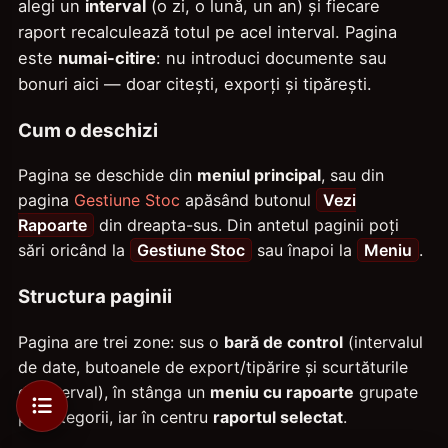
alegi un
interval
(o zi, o lună, un an) și fiecare
raport recalculează totul pe acel interval. Pagina
este
numai-citire
: nu introduci documente sau
bonuri aici — doar citești, exporți și tipărești.
Cum o deschizi
Pagina se deschide din
meniul principal
, sau din
pagina
Gestiune Stoc
apăsând butonul
Vezi
Rapoarte
din dreapta-sus. Din antetul paginii poți
sări oricând la
Gestiune Stoc
sau înapoi la
Meniu
.
Structura paginii
Pagina are trei zone: sus o
bară de control
(intervalul
de date, butoanele de export/tipărire și scurtăturile
de interval), în stânga un
meniu cu rapoarte
grupate
pe categorii, iar în centru
raportul selectat
.