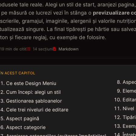
odusele tale reale. Alegi un stil de start, aranjezi pagina
r pe măsură ce lucrezi vezi în stânga o
previzualizare c
scrierile, gramajul, imaginile, alergenii și valorile nutriți
tualizează singure. La final tipărești pe hârtie sau salve
ton și fiecare reglaj, cu exemple de folosire.
19 min de citit
14 secțiuni
Markdown
ÎN ACEST CAPITOL
Aspec
Ce este Design Meniu
Eleme
Cum începi: alegi un stil
Edita
Gestionarea șabloanelor
Nivel
Cele trei niveluri de editare
Tipăr
Aspect pagină
Exemp
Aspect categorie
Între