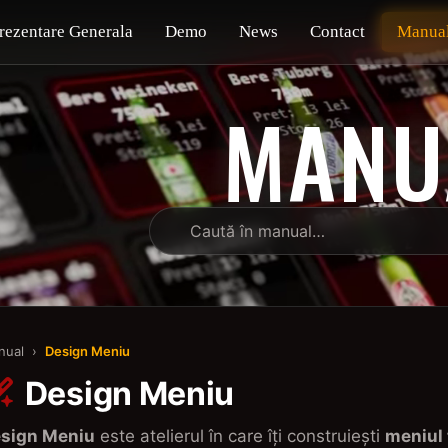
rezentare Generala
Demo
News
Contact
Manua
MANU
nual
›
Design Meniu
Design Meniu
sign Meniu
este atelierul în care îți construiești
meniul 