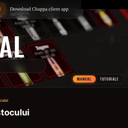
l
Download Chappa client app
AL
MANUAL
TUTORIALE
cului
stocului