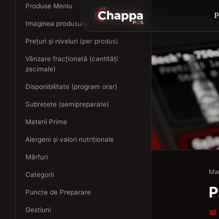
Produse Meniu
P
Imaginea produsului
Prețuri și niveluri (per produs)
Vânzare fracționată (cantități
zecimale)
Disponibilitate (program orar)
Subrețete (semipreparate)
Materii Prime
Alergeni și valori nutriționale
Mărfuri
Ma
Categorii
P
Puncte de Preparare
Gestiuni