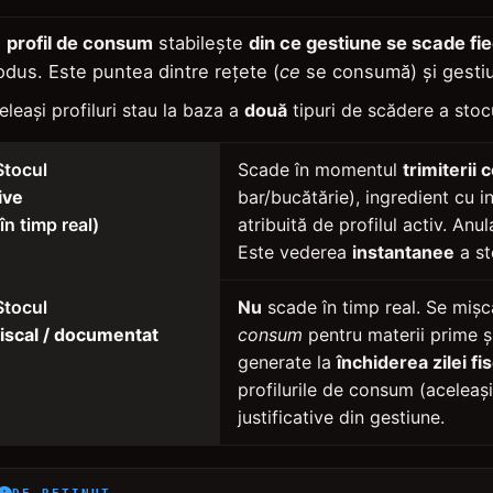
n
profil de consum
stabilește
din ce gestiune se scade fi
odus. Este puntea dintre rețete (
ce
se consumă) și gestiu
eleași profiluri stau la baza a
două
tipuri de scădere a stoc
Stocul
Scade în momentul
trimiterii
live
bar/bucătărie), ingredient cu i
(în timp real)
atribuită de profilul activ. Anu
Este vederea
instantanee
a st
Stocul
Nu
scade în timp real. Se mișc
fiscal / documentat
consum
pentru materii prime 
generate la
închiderea zilei fi
profilurile de consum (aceleaș
justificative din gestiune.