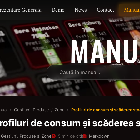
rezentare Generala
Demo
News
Contact
Manua
MANU
nual
›
Gestiuni, Produse și Zone
›
Profiluri de consum și scăderea sto
rofiluri de consum și scăderea 
Gestiuni, Produse și Zone
5 min de citit
Markdown