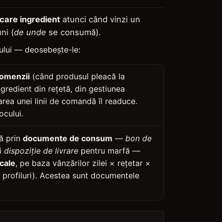
ecare ingredient
atunci când vinzi un
ni (
de unde
se consumă).
ului — deosebește-le:
 comenzii
(când produsul pleacă la
ngredient din rețetă, din gestiunea
larea unei linii de comandă îl readuce.
ocului.
ă prin
documente de consum
—
bon de
și
dispoziție de livrare
pentru marfă —
scale
, pe baza vânzărilor zilei × rețetar ×
i profiluri). Acestea sunt documentele