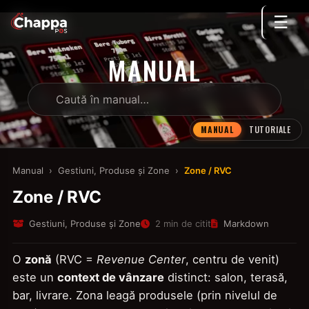
☰
MANUAL
MANUAL
TUTORIALE
Manual
›
Gestiuni, Produse și Zone
›
Zone / RVC
Zone / RVC
Gestiuni, Produse și Zone
2 min de citit
Markdown
O
zonă
(RVC =
Revenue Center
, centru de venit)
este un
context de vânzare
distinct: salon, terasă,
bar, livrare. Zona leagă produsele (prin nivelul de