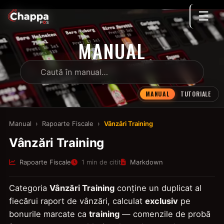
☰
MANUAL
MANUAL
TUTORIALE
Manual
›
Rapoarte Fiscale
›
Vânzări Training
Vânzări Training
Rapoarte Fiscale
1 min de citit
Markdown
Categoria
Vânzări Training
conține un duplicat al
fiecărui raport de vânzări, calculat
exclusiv
pe
bonurile marcate ca
training
— comenzile de probă