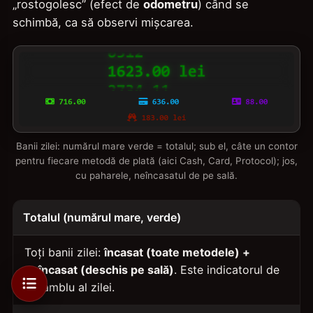
„rostogolesc” (efect de
odometru
) când se
schimbă, ca să observi mișcarea.
Banii zilei: numărul mare verde = totalul; sub el, câte un contor
pentru fiecare metodă de plată (aici Cash, Card, Protocol); jos,
cu paharele, neîncasatul de pe sală.
Totalul (numărul mare, verde)
Toți banii zilei:
încasat (toate metodele) +
neîncasat (deschis pe sală)
. Este indicatorul de
ansamblu al zilei.