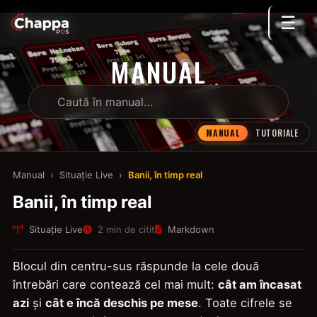
☰
MANUAL
MANUAL
TUTORIALE
Manual
›
Situație Live
›
Banii, în timp real
Banii, în timp real
Situație Live
2 min de citit
Markdown
Blocul din centru-sus răspunde la cele două
întrebări care contează cel mai mult:
cât am încasat
azi
și
cât e încă deschis pe mese
. Toate cifrele se