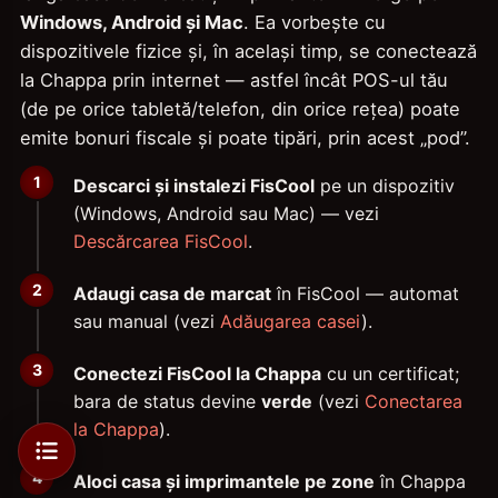
Windows, Android și Mac
. Ea vorbește cu
dispozitivele fizice și, în același timp, se conectează
la Chappa prin internet — astfel încât POS-ul tău
(de pe orice tabletă/telefon, din orice rețea) poate
emite bonuri fiscale și poate tipări, prin acest „pod”.
Descarci și instalezi FisCool
pe un dispozitiv
(Windows, Android sau Mac) — vezi
Descărcarea FisCool
.
Adaugi casa de marcat
în FisCool — automat
sau manual (vezi
Adăugarea casei
).
Conectezi FisCool la Chappa
cu un certificat;
bara de status devine
verde
(vezi
Conectarea
la Chappa
).
Aloci casa și imprimantele pe zone
în Chappa