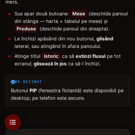
mers.
Sus apar două butoane:
Mese
(deschide panoul
din stânga — harta + tabelul pe mese) și
Produse
(deschide panoul din dreapta).
Le închizi apăsând din nou butonul,
glisând
lateral, sau atingând în afara panoului.
Atinge titlul
Istoric
ca să
extinzi fluxul
pe tot
ecranul;
glisează în jos
ca să-l închizi.
DE REȚINUT
Butonul
PIP
(fereastra flotantă) este disponibil pe
desktop; pe telefon este ascuns.