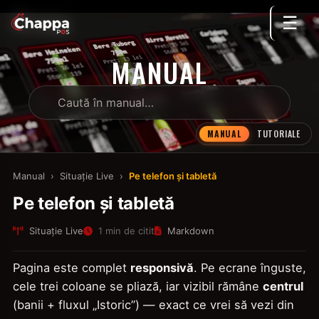
☰
MANUAL
MANUAL
TUTORIALE
Manual
›
Situație Live
›
Pe telefon și tabletă
Pe telefon și tabletă
Situație Live
1 min de citit
Markdown
Pagina este complet
responsivă
. Pe ecrane înguste,
cele trei coloane se pliază, iar vizibil rămâne
centrul
(banii + fluxul „Istoric”) — exact ce vrei să vezi din