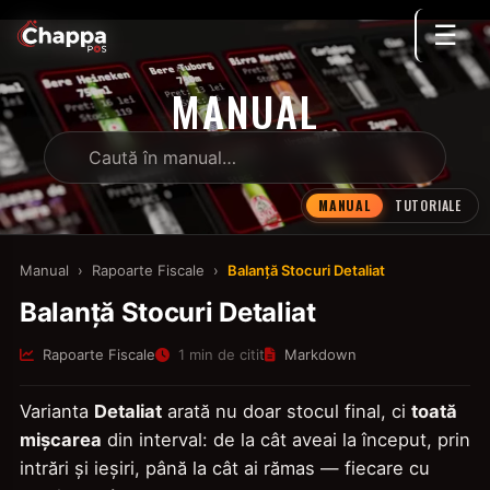
☰
MANUAL
MANUAL
TUTORIALE
Manual
›
Rapoarte Fiscale
›
Balanță Stocuri Detaliat
Balanță Stocuri Detaliat
Rapoarte Fiscale
1 min de citit
Markdown
Varianta
Detaliat
arată nu doar stocul final, ci
toată
mișcarea
din interval: de la cât aveai la început, prin
intrări și ieșiri, până la cât ai rămas — fiecare cu