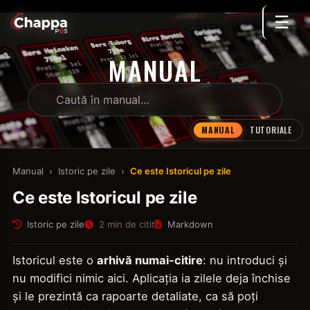
☰
MANUAL
MANUAL
TUTORIALE
Manual
›
Istoric pe zile
›
Ce este Istoricul pe zile
Ce este Istoricul pe zile
Istoric pe zile
2 min de citit
Markdown
Istoricul este o
arhivă numai-citire
: nu introduci și
nu modifici nimic aici. Aplicația ia zilele deja închise
și le prezintă ca rapoarte detaliate, ca să poți