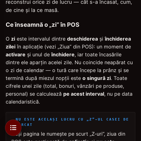
reconstrui orice zi de lucru — cât s-a încasat, cum,
de cine și la ce masă.
Ce înseamnă o „zi” în POS
O
zi
este intervalul dintre
deschiderea
și
închiderea
zilei
în aplicație (vezi „Ziua” din POS): un moment de
activare
și unul de
închidere
, iar toate încasările
dintre ele aparțin acelei zile. Nu coincide neapărat cu
o zi de calendar — o tură care începe la prânz și se
termină după miezul nopții este
o singură zi
. Toate
cifrele unei zile (total, bonuri, vânzări pe produse,
personal) se calculează
pe acest interval
, nu pe data
calendaristică.
NU ESTE ACELAȘI LUCRU CU „Z”-UL CASEI DE
MARCAT
Deși pagina le numește pe scurt „Z-uri”, ziua din