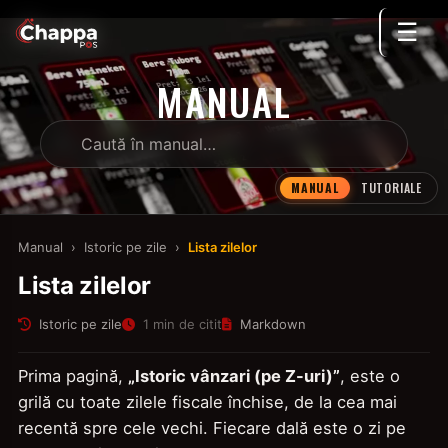
☰
MANUAL
MANUAL
TUTORIALE
Manual
›
Istoric pe zile
›
Lista zilelor
Lista zilelor
Istoric pe zile
1 min de citit
Markdown
Prima pagină,
„Istoric vânzari (pe Z-uri)”
, este o
grilă cu toate zilele fiscale închise, de la cea mai
recentă spre cele vechi. Fiecare dală este o zi pe