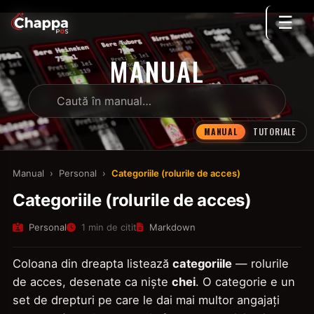
☰
MANUAL
MANUAL
TUTORIALE
Manual
›
Personal
›
Categoriile (rolurile de acces)
Categoriile (rolurile de acces)
Personal
1 min de citit
Markdown
Coloana din dreapta listează
categoriile
— rolurile
de acces, desenate ca niște
chei
. O categorie e un
set de drepturi pe care le dai mai multor angajați