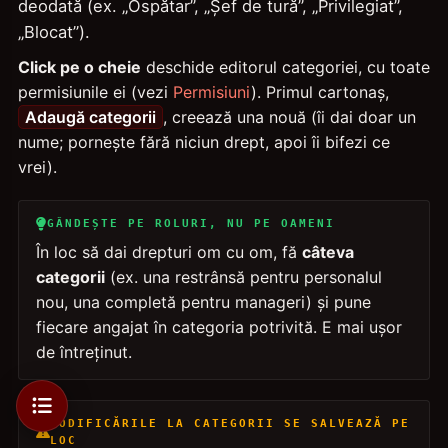
deodată (ex. „Ospătar”, „Șef de tură”, „Privilegiat”,
„Blocat”).
Click pe o cheie
deschide editorul categoriei, cu toate
permisiunile ei (vezi
Permisiuni
). Primul cartonaș,
Adaugă categorii
, creează una nouă (îi dai doar un
nume; pornește fără niciun drept, apoi îi bifezi ce
vrei).
GÂNDEȘTE PE ROLURI, NU PE OAMENI
În loc să dai drepturi om cu om, fă
câteva
categorii
(ex. una restrânsă pentru personalul
nou, una completă pentru manageri) și pune
fiecare angajat în categoria potrivită. E mai ușor
de întreținut.
MODIFICĂRILE LA CATEGORII SE SALVEAZĂ PE
LOC