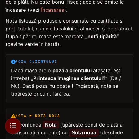
de a plăti. Nu este bonul fiscal; acela se emite la
încasare (vezi
Încasarea
).
Nota listează produsele consumate cu cantitate și
preț, totalul, numele localului și al mesei, și operatorul.
După tipărire, masa este marcată
„notă tipărită”
(devine verde în hartă).
POZA CLIENTULUI
Dacă masa are o
poză a clientului
atașată, ești
întrebat
„Printeaza imaginea clientului?”
(Da /
Nu). Dacă poza nu poate fi încărcată, nota se
tipărește oricum, fără ea.
NOTA ≠ NOTĂ NOUĂ
Nu confunda
Nota
(tipărește bonul de plată al
consumației curente) cu
Nota noua
(deschide