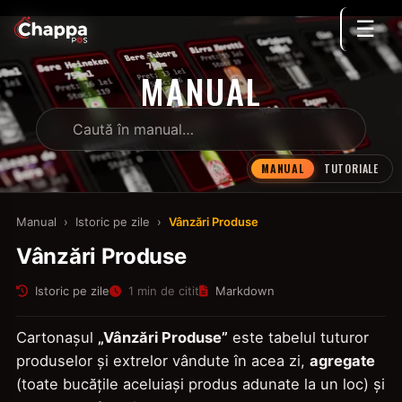
☰
MANUAL
MANUAL
TUTORIALE
Manual
›
Istoric pe zile
›
Vânzări Produse
Vânzări Produse
Istoric pe zile
1 min de citit
Markdown
Cartonașul
„Vânzări Produse”
este tabelul tuturor
produselor și extrelor vândute în acea zi,
agregate
(toate bucățile aceluiași produs adunate la un loc) și