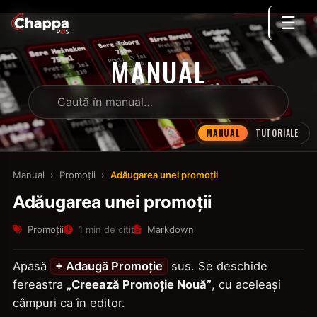
☰
MANUAL
MANUAL
TUTORIALE
Manual
›
Promoții
›
Adăugarea unei promoții
Adăugarea unei promoții
Promoții
1 min de citit
Markdown
Apasă
+ Adaugă Promoție
sus. Se deschide
fereastra
„Creează Promoție Nouă”
, cu aceleași
câmpuri ca în editor.