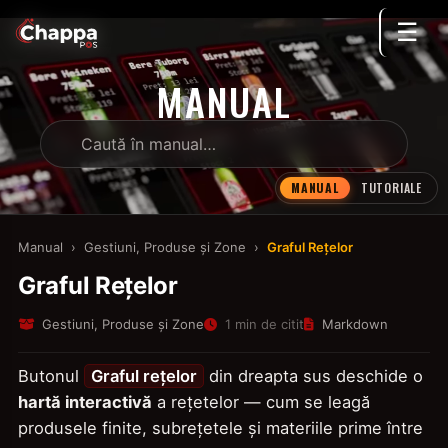
☰
MANUAL
MANUAL
TUTORIALE
Manual
›
Gestiuni, Produse și Zone
›
Graful Rețelor
Graful Rețelor
Gestiuni, Produse și Zone
1 min de citit
Markdown
Butonul
Graful rețelor
din dreapta sus deschide o
hartă interactivă
a rețetelor — cum se leagă
produsele finite, subrețetele și materiile prime între