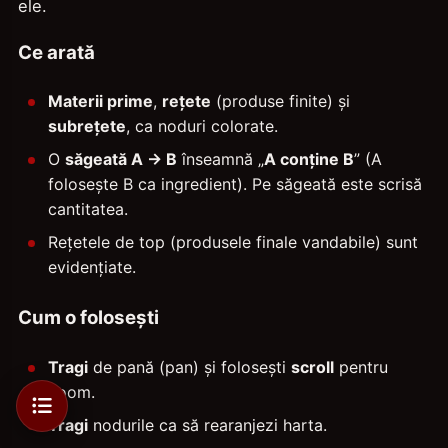
ele.
Ce arată
Materii prime
,
rețete
(produse finite) și
subrețete
, ca noduri colorate.
O
săgeată A → B
înseamnă „
A conține B
” (A
folosește B ca ingredient). Pe săgeată este scrisă
cantitatea.
Rețetele de top (produsele finale vandabile) sunt
evidențiate.
Cum o folosești
Tragi
de pană (pan) și folosești
scroll
pentru
zoom.
Tragi
nodurile ca să rearanjezi harta.