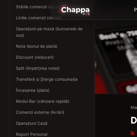
Stările comenzii (după trimitere)
P
Liniile comenzii (detalii)
Operațiuni pe masă (butoanele de
sus)
Nota (bonul de plată)
Discount (reduceri)
Split (împărțirea notei)
Transferă și Șterge consumația
Încasarea (plata)
Modul Bar (vânzare rapidă)
Ma
Comenzi externe (livrări)
D
Operațiuni Casă
Raport Personal