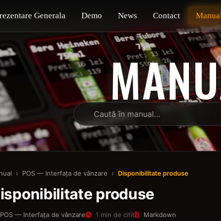
rezentare Generala
Demo
News
Contact
Manua
MANU
nual
›
POS — Interfața de vânzare
›
Disponibilitate produse
isponibilitate produse
POS — Interfața de vânzare
1 min de citit
Markdown