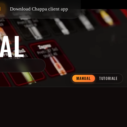
l
Download Chappa client app
AL
MANUAL
TUTORIALE