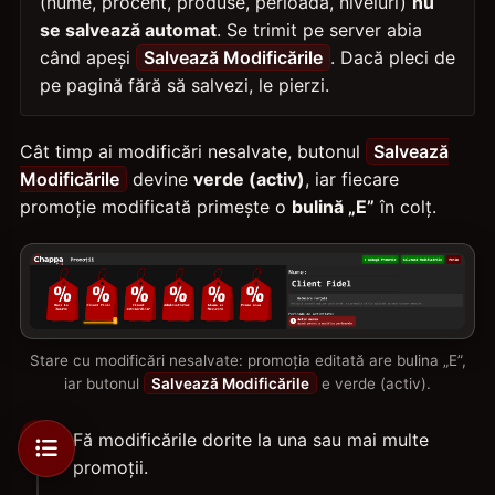
(nume, procent, produse, perioadă, niveluri)
nu
se salvează automat
. Se trimit pe server abia
când apeși
Salvează Modificările
. Dacă pleci de
pe pagină fără să salvezi, le pierzi.
Cât timp ai modificări nesalvate, butonul
Salvează
Modificările
devine
verde (activ)
, iar fiecare
promoție modificată primește o
bulină „E”
în colț.
Stare cu modificări nesalvate: promoția editată are bulina „E”,
iar butonul
Salvează Modificările
e verde (activ).
Fă modificările dorite la una sau mai multe
promoții.