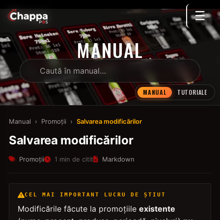
☰
MANUAL
MANUAL
TUTORIALE
Manual
›
Promoții
›
Salvarea modificărilor
Salvarea modificărilor
Promoții
1 min de citit
Markdown
CEL MAI IMPORTANT LUCRU DE ȘTIUT
Modificările făcute la promoțiile
existente