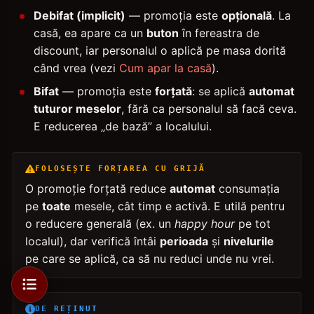
Debifat (implicit)
— promoția este
opțională
. La
casă, ea apare ca un
buton
în fereastra de
discount, iar personalul o aplică pe masa dorită
când vrea (vezi
Cum apar la casă
).
Bifat
— promoția este
forțată
: se aplică
automat
tuturor meselor
, fără ca personalul să facă ceva.
E reducerea „de bază” a localului.
FOLOSEȘTE FORȚAREA CU GRIJĂ
O promoție forțată reduce
automat
consumația
pe
toate
mesele, cât timp e activă. E utilă pentru
o reducere generală (ex. un
happy hour
pe tot
localul), dar verifică întâi
perioada
și
nivelurile
pe care se aplică, ca să nu reduci unde nu vrei.
DE REȚINUT