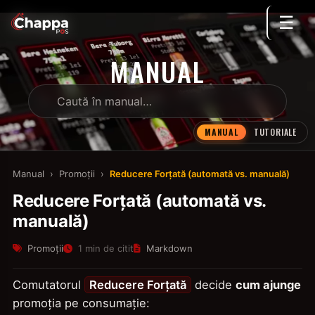
☰
MANUAL
MANUAL
TUTORIALE
Manual
›
Promoții
›
Reducere Forțată (automată vs. manuală)
Reducere Forțată (automată vs.
manuală)
Promoții
1 min de citit
Markdown
Comutatorul
Reducere Forțată
decide
cum ajunge
promoția pe consumație: