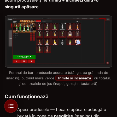
aduni produsele și le
trimiți + încasezi dintr-o
singură apăsare
.
Ecranul de bar: produsele adunate (stânga, cu grămada de
imagini), butonul mare verde
Trimite și încasează
cu totalul,
și controalele de jos (înapoi, golește, tastatură).
Cum funcționează
Apeși produsele — fiecare apăsare adaugă o
bucată în zona de
pregătire
(staging) din