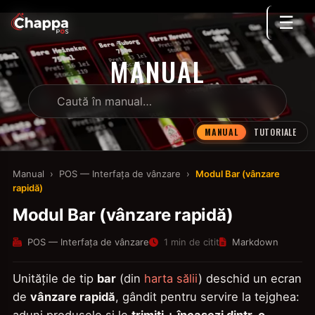
☰
MANUAL
MANUAL
TUTORIALE
Manual
›
POS — Interfața de vânzare
›
Modul Bar (vânzare
rapidă)
Modul Bar (vânzare rapidă)
POS — Interfața de vânzare
1 min de citit
Markdown
Unitățile de tip
bar
(din
harta sălii
) deschid un ecran
de
vânzare rapidă
, gândit pentru servire la tejghea: