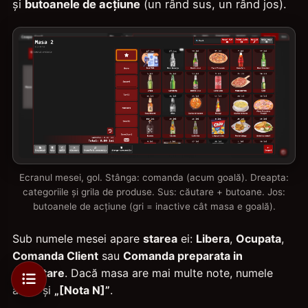
și
butoanele de acțiune
(un rând sus, un rând jos).
Ecranul mesei, gol. Stânga: comanda (acum goală). Dreapta:
categoriile și grila de produse. Sus: căutare + butoane. Jos:
butoanele de acțiune (gri = inactive cât masa e goală).
Sub numele mesei apare
starea
ei:
Libera
,
Ocupata
,
Comanda Client
sau
Comanda preparata in
asteptare
. Dacă masa are mai multe note, numele
arată și
„[Nota N]”
.