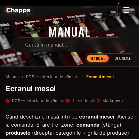
☰
MANUAL
MANUAL
TUTORIALE
Manual
›
POS — Interfața de vânzare
›
Ecranul mesei
Ecranul mesei
POS — Interfața de vânzare
1 min de citit
Markdown
Când deschizi o masă intri pe
ecranul mesei
. Aici se
ia comanda. El are trei zone:
comanda
(stânga),
produsele
(dreapta: categoriile + grila de produse)